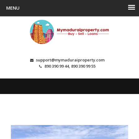
support@mymaduraiproperty.com
890 390 99 44, 890 390 99 55