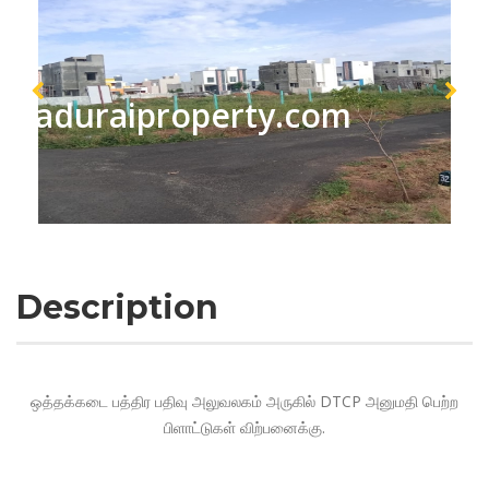
maduraiproperty.com
Description
ஒத்தக்கடை பத்திர பதிவு அலுவலகம் அருகில் DTCP அனுமதி பெற்ற
பிளாட்டுகள் விற்பனைக்கு.